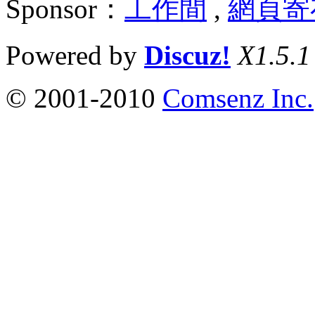
Sponsor：
工作間
,
網頁寄
Powered by
Discuz!
X1.5.1
© 2001-2010
Comsenz Inc.