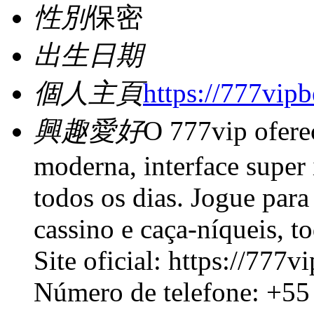
性別
保密
出生日期
個人主頁
https://777vipb
興趣愛好
O 777vip ofere
moderna, interface super 
todos os dias. Jogue para
cassino e caça-níqueis, t
Site oficial: https://777v
Número de telefone: +55