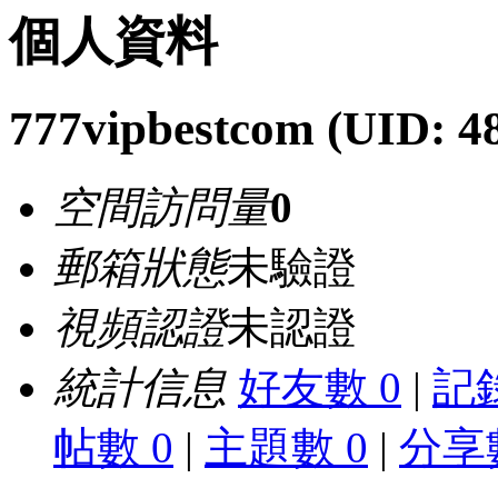
個人資料
777vipbestcom
(UID: 4
空間訪問量
0
郵箱狀態
未驗證
視頻認證
未認證
統計信息
好友數 0
|
記錄
帖數 0
|
主題數 0
|
分享數