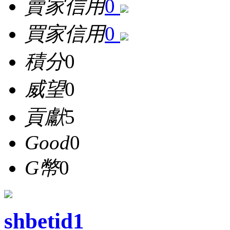
賣家信用
0
買家信用
0
積分
0
威望
0
貢獻
5
Good
0
G幣
0
shbetid1