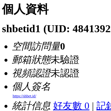
個人資料
shbetid1
(UID: 4841392
空間訪問量
0
郵箱狀態
未驗證
視頻認證
未認證
個人簽名
https://shbet.id/
統計信息
好友數 0
|
記錄