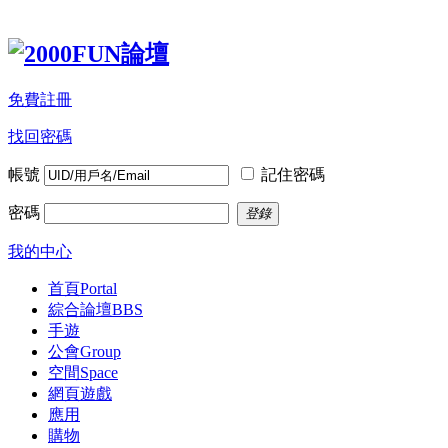
免費註冊
找回密碼
帳號
記住密碼
密碼
登錄
我的中心
首頁
Portal
綜合論壇
BBS
手遊
公會
Group
空間
Space
網頁遊戲
應用
購物