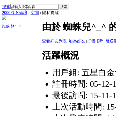
搜索
搜索
2000FUN論壇
›
空間
›
隱私提醒
由於 蜘蛛兒^_
蜘蛛兒^_^
查看好友列表
|
加為好友
|
打個招呼
|
發送
活躍概況
用戶組:
五星白金
註冊時間: 05-12-11
最後訪問: 15-11-12
上次活動時間: 15-11