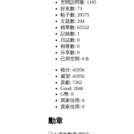
空間訪問量: 1195
好友數: 73
帖子數: 20575
主題數: 204
精華數: 65532
記錄數: 1
日誌數: 0
相冊數: 0
分享數: 0
已用空間: 0 B
積分: 41956
威望: 41956
貢獻: 7262
Good: 2046
G幣: 0
買家信用: 0
賣家信用: 0
勳章