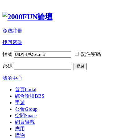
免費註冊
找回密碼
帳號
記住密碼
密碼
登錄
我的中心
首頁
Portal
綜合論壇
BBS
手遊
公會
Group
空間
Space
網頁遊戲
應用
購物