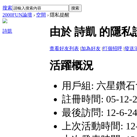
搜索
搜索
2000FUN論壇
›
空間
›
隱私提醒
由於 詩凱 的隱
詩凱
查看好友列表
|
加為好友
|
打個招呼
|
發送
活躍概況
用戶組:
六星鑽石
註冊時間: 05-12-23
最後訪問: 12-6-24
上次活動時間: 12-6-