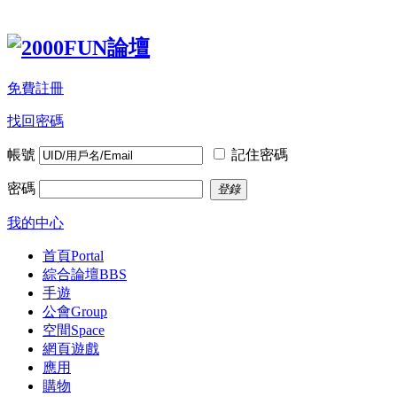
免費註冊
找回密碼
帳號
記住密碼
密碼
登錄
我的中心
首頁
Portal
綜合論壇
BBS
手遊
公會
Group
空間
Space
網頁遊戲
應用
購物