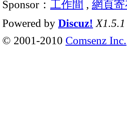
Sponsor：
工作間
,
網頁寄
Powered by
Discuz!
X1.5.1
© 2001-2010
Comsenz Inc.