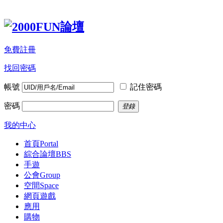
免費註冊
找回密碼
帳號
記住密碼
密碼
登錄
我的中心
首頁
Portal
綜合論壇
BBS
手遊
公會
Group
空間
Space
網頁遊戲
應用
購物