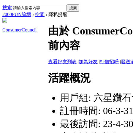
搜索
搜索
2000FUN論壇
›
空間
›
隱私提醒
由於 Consumer
ConsumerCouncil
前內容
查看好友列表
|
加為好友
|
打個招呼
|
發送
活躍概況
用戶組:
六星鑽石
註冊時間: 06-3-31 
最後訪問: 23-4-30