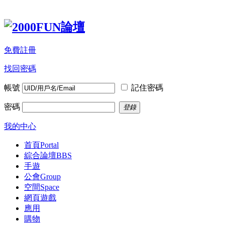
免費註冊
找回密碼
帳號
記住密碼
密碼
登錄
我的中心
首頁
Portal
綜合論壇
BBS
手遊
公會
Group
空間
Space
網頁遊戲
應用
購物