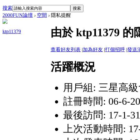
搜索
搜索
2000FUN論壇
›
空間
›
隱私提醒
由於 ktp1137
ktp11379
查看好友列表
|
加為好友
|
打個招呼
|
發送
活躍概況
用戶組:
三星高級
註冊時間: 06-6-20 
最後訪問: 17-1-31 
上次活動時間: 17-1-