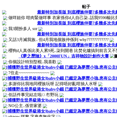
帖子
最新特別加長版 到底櫻族仲要7多幾多次先
做咩姐你 咁肉緊做咩事 衣家係你d人自己柒..話我9596輸比美人9
最新特別加長版 到底櫻族仲要7多幾多次先
我3開扮多人 sor
最新特別加長版 到底櫻族仲要7多幾多次先
又話3月滅我族.. 但4月我地個族仲係到 why????????????
最新特別加長版 到底櫻族仲要7多幾多次先
櫻狗d人真係比美人累9死..柒到開巷 比焚化爐搞到前言又
《夢之歷險》x「2000FUN」吉祥物設計創作大賽
你個設計特別型棍..我喜歡
[捕獲野生世界級港女]baby小銦 已鑑定為夢歷小強,患有公
7住走~~~~~~~~~~~~~
[捕獲野生世界級港女]baby小銦 已鑑定為夢歷小強,患有公
多謝你比我地同櫻族玩呀 記得唔好亂咁抽人水呀
[捕獲野生世界級港女]baby小銦 已鑑定為夢歷小強,患有公
佢話件事完結左啦/.\ 冇野玩
[捕獲野生世界級港女]baby小銦 已鑑定為夢歷小強,患有公
NO公主..係管家婆
[捕獲野生世界級港女]baby小銦 已鑑定為夢歷小強,患有公
uknow 咩黎 字典查無此字