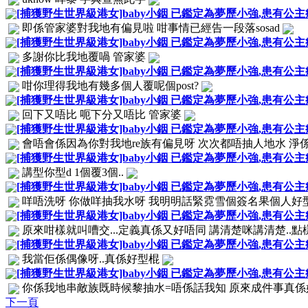
[捕獲野生世界級港女]baby小銦 已鑑定為夢歷小強,患有公
即係管家婆對我地有偏見啦 咁事情已經告一段落sosad
[捕獲野生世界級港女]baby小銦 已鑑定為夢歷小強,患有公
多謝你比我地覆喎 管家婆
[捕獲野生世界級港女]baby小銦 已鑑定為夢歷小強,患有公
咁你理得我地有幾多個人覆呢個post?
[捕獲野生世界級港女]baby小銦 已鑑定為夢歷小強,患有公
回下又唔比 呃下分又唔比 管家婆
[捕獲野生世界級港女]baby小銦 已鑑定為夢歷小強,患有公
會唔會係因為你對我地re族有偏見呀 次次都唔抽人地水 淨
[捕獲野生世界級港女]baby小銦 已鑑定為夢歷小強,患有公
講型你型d 1個覆3個..
[捕獲野生世界級港女]baby小銦 已鑑定為夢歷小強,患有公
咩唔洗呀 你做咩抽我水呀 我明明話緊霓雪個簽名果個人好型棍..
[捕獲野生世界級港女]baby小銦 已鑑定為夢歷小強,患有公
原來咁樣就叫嘈交...定義真係又好唔同 講清楚咪講清楚..點
[捕獲野生世界級港女]baby小銦 已鑑定為夢歷小強,患有公
我當佢係偶像呀..真係好型棍
[捕獲野生世界級港女]baby小銦 已鑑定為夢歷小強,患有公
你係我地串敵族既時候黎抽水=唔係話我知 原來成件事真係好簡單
下一頁