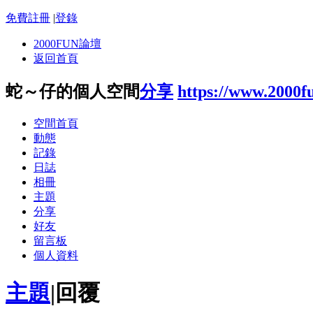
免費註冊
|
登錄
2000FUN論壇
返回首頁
蛇～仔的個人空間
分享
https://www.2000f
空間首頁
動態
記錄
日誌
相冊
主題
分享
好友
留言板
個人資料
主題
|
回覆