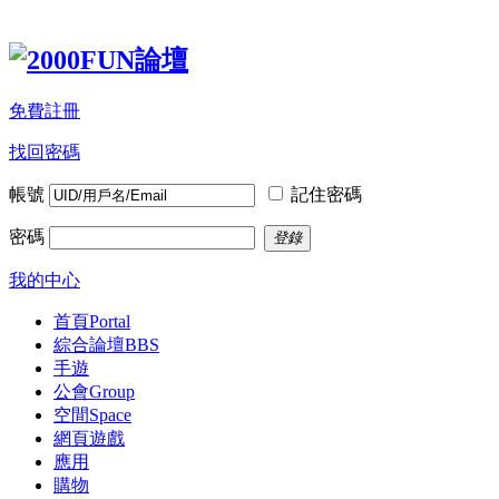
免費註冊
找回密碼
帳號
記住密碼
密碼
登錄
我的中心
首頁
Portal
綜合論壇
BBS
手遊
公會
Group
空間
Space
網頁遊戲
應用
購物