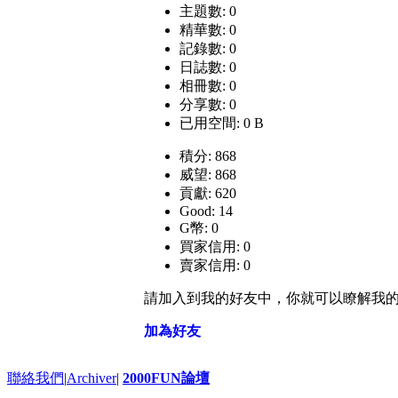
主題數: 0
精華數: 0
記錄數: 0
日誌數: 0
相冊數: 0
分享數: 0
已用空間: 0 B
積分: 868
威望: 868
貢獻: 620
Good: 14
G幣: 0
買家信用: 0
賣家信用: 0
請加入到我的好友中，你就可以瞭解我
加為好友
聯絡我們
|
Archiver
|
2000FUN論壇