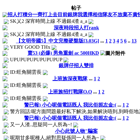
帖子
招人打積分一齊打上去目前銀牌我選擇相信隊友不放棄不責
SK乂2 深宵時間上線 不過銀4渣 a_a
深夜時段招人打rank
SK乂2 深宵時間上線 不過銀4渣 a_a
【文明帝國5】中文完整硬盤版[3.03G]
...
1
2
3
4
5
6
..
13
VERY GOOD THx
賣53 (必爆) 男角重劍 ac 500HKD
UPUPUPUPUPUPUPUP
銀牌仔招人雙排
ID:旺角關雲長
上班族深夜戰隊
...
1
2
ID:旺角關雲長
上班族招打戰隊O.O
...
1
2
ID:旺角關雲長
警已報) 小心呢個電話既人 我比佢扼左金:(
...
1
2
警方回話:呢方面問題最好私下解決,如果解決唔到,到時佢地真係
警已報) 小心呢個電話既人 我比佢扼左金:(
...
1
2
又一人渣..思疑同一人所為~!
小心此號人物"騙案
呢期甘多呢種人,絕對思疑係同一人所為~