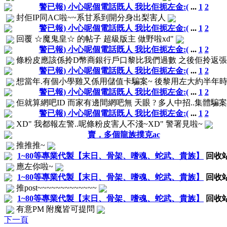
警已報) 小心呢個電話既人 我比佢扼左金:(
...
1
2
封佢IP同AC啦~~系甘系到開分身出梨害人
警已報) 小心呢個電話既人 我比佢扼左金:(
...
1
2
回覆 ☆魔鬼皇☆ 的帖子 超級版主 做野啦xd"
警已報) 小心呢個電話既人 我比佢扼左金:(
...
1
2
條粉皮應該係拎D幣商銀行戶口黎比我們過數 之後佢拎返張收
警已報) 小心呢個電話既人 我比佢扼左金:(
...
1
2
想當年.有個小學雞又係用儲值卡騙案~ 後黎用左大約半年時間
警已報) 小心呢個電話既人 我比佢扼左金:(
...
1
2
佢就算網吧ID 而家有邊間網吧無 天眼 ? 多人中招..集體騙案
警已報) 小心呢個電話既人 我比佢扼左金:(
...
1
2
XD" 我都報左警..呢條粉皮害人不淺~XD" 警署見啦~
賣，多個龍族撲克ac
推推推~
1~80等專業代製【末日、骨架、嗜魂、蛇武、貴族】
回收
應左你啦~
1~80等專業代製【末日、骨架、嗜魂、蛇武、貴族】
回收
推post~~~~~~~~~~~~~
1~80等專業代製【末日、骨架、嗜魂、蛇武、貴族】
回收
有意PM 附魔皆可提問
下一頁