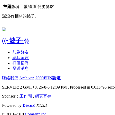
主題
版塊
回覆/查看
最後發帖
還沒有相關的帖子。
((~波子~))
加為好友
給我留言
打個招呼
發送消息
聯絡我們
|
Archiver
|
2000FUN論壇
SERVER: 2 GMT+8, 26-8-6 12:09 PM
, Processed in 0.033496 seco
Sponsor：
工作間
,
網頁寄存
Powered by
Discuz!
X1.5.1
© 2001-2010
Comsenz Inc.