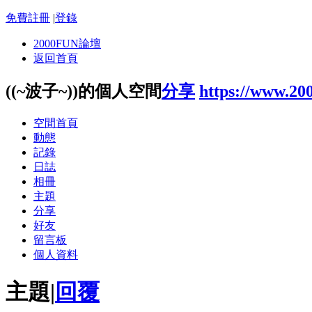
免費註冊
|
登錄
2000FUN論壇
返回首頁
((~波子~))的個人空間
分享
https://www.20
空間首頁
動態
記錄
日誌
相冊
主題
分享
好友
留言板
個人資料
主題
|
回覆