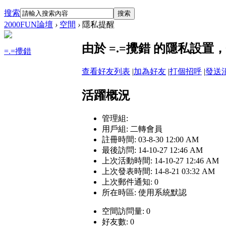
搜索
搜索
2000FUN論壇
›
空間
›
隱私提醒
由於 =.=攪錯 的隱私設
=.=攪錯
查看好友列表
|
加為好友
|
打個招呼
|
發送
活躍概況
管理組:
用戶組:
二轉會員
註冊時間: 03-8-30 12:00 AM
最後訪問: 14-10-27 12:46 AM
上次活動時間: 14-10-27 12:46 AM
上次發表時間: 14-8-21 03:32 AM
上次郵件通知: 0
所在時區: 使用系統默認
空間訪問量: 0
好友數: 0