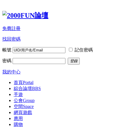
免費註冊
找回密碼
帳號
記住密碼
密碼
登錄
我的中心
首頁
Portal
綜合論壇
BBS
手遊
公會
Group
空間
Space
網頁遊戲
應用
購物