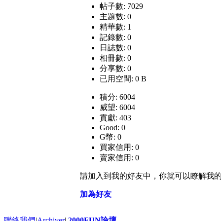
帖子數: 7029
主題數: 0
精華數: 1
記錄數: 0
日誌數: 0
相冊數: 0
分享數: 0
已用空間: 0 B
積分: 6004
威望: 6004
貢獻: 403
Good: 0
G幣: 0
買家信用: 0
賣家信用: 0
請加入到我的好友中，你就可以瞭解我
加為好友
聯絡我們
|
Archiver
|
2000FUN論壇