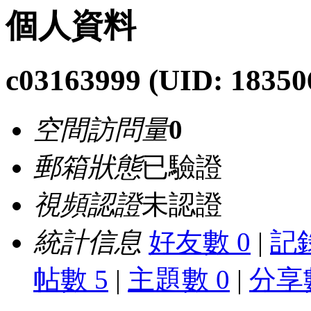
個人資料
c03163999
(UID: 18350
空間訪問量
0
郵箱狀態
已驗證
視頻認證
未認證
統計信息
好友數 0
|
記錄
帖數 5
|
主題數 0
|
分享數