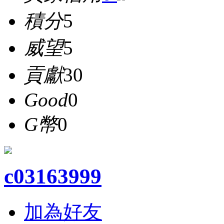
積分
5
威望
5
貢獻
30
Good
0
G幣
0
c03163999
加為好友