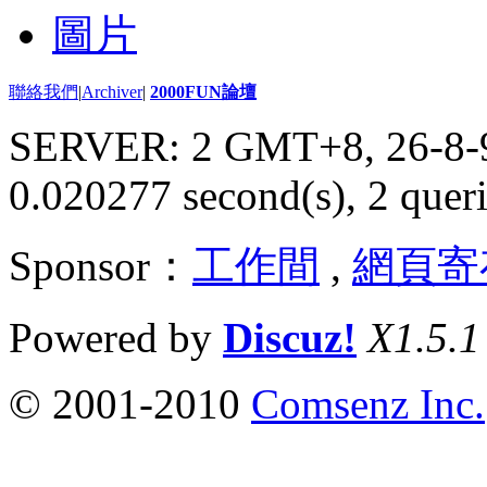
圖片
聯絡我們
|
Archiver
|
2000FUN論壇
SERVER: 2 GMT+8, 26-8-
0.020277 second(s), 2 queri
Sponsor：
工作間
,
網頁寄
Powered by
Discuz!
X1.5.1
© 2001-2010
Comsenz Inc.