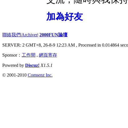
加為好友
聯絡我們
|
Archiver
|
2000FUN論壇
SERVER: 2 GMT+8, 26-8-9 12:23 AM
, Processed in 0.014864 seco
Sponsor：
工作間
,
網頁寄存
Powered by
Discuz!
X1.5.1
© 2001-2010
Comsenz Inc.