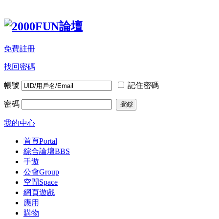
免費註冊
找回密碼
帳號
記住密碼
密碼
登錄
我的中心
首頁
Portal
綜合論壇
BBS
手遊
公會
Group
空間
Space
網頁遊戲
應用
購物