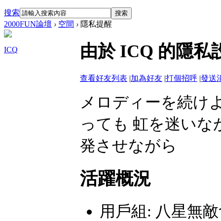
搜索
搜索
2000FUN論壇
›
空間
›
隱私提醒
由於 ICQ 的隱
ICQ
查看好友列表
|
加為好友
|
打個招呼
|
發送
メロディーを続けよ
っても 虹を迷いな
発させながら
活躍概況
用戶組:
八星無敵