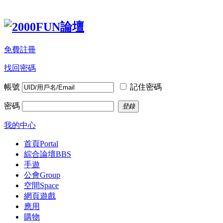
免費註冊
找回密碼
帳號
記住密碼
密碼
登錄
我的中心
首頁
Portal
綜合論壇
BBS
手遊
公會
Group
空間
Space
網頁遊戲
應用
購物