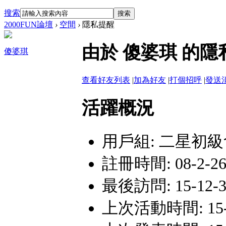
搜索
搜索
2000FUN論壇
›
空間
›
隱私提醒
由於 傻婆琪 的
傻婆琪
查看好友列表
|
加為好友
|
打個招呼
|
發送
活躍概況
用戶組:
二星初級
註冊時間: 08-2-26 
最後訪問: 15-12-30
上次活動時間: 15-12