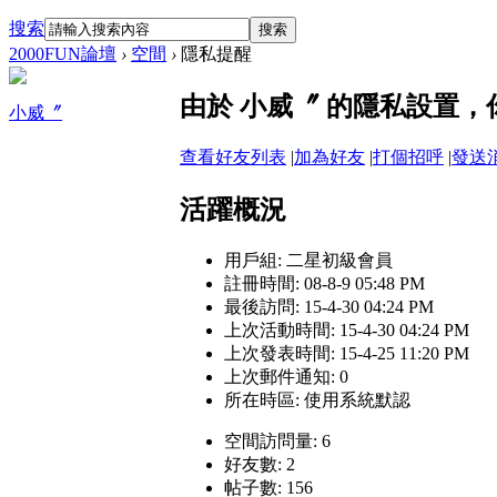
搜索
搜索
2000FUN論壇
›
空間
›
隱私提醒
由於 小威〞 的隱私設置
小威〞
查看好友列表
|
加為好友
|
打個招呼
|
發送
活躍概況
用戶組:
二星初級會員
註冊時間: 08-8-9 05:48 PM
最後訪問: 15-4-30 04:24 PM
上次活動時間: 15-4-30 04:24 PM
上次發表時間: 15-4-25 11:20 PM
上次郵件通知: 0
所在時區: 使用系統默認
空間訪問量: 6
好友數: 2
帖子數: 156