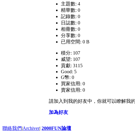
主題數: 4
精華數: 0
記錄數: 0
日誌數: 0
相冊數: 0
分享數: 0
已用空間: 0 B
積分: 107
威望: 107
貢獻: 3115
Good: 5
G幣: 0
買家信用: 0
賣家信用: 0
請加入到我的好友中，你就可以瞭解我
加為好友
聯絡我們
|
Archiver
|
2000FUN論壇