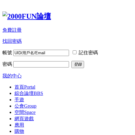
免費註冊
找回密碼
帳號
記住密碼
密碼
登錄
我的中心
首頁
Portal
綜合論壇
BBS
手遊
公會
Group
空間
Space
網頁遊戲
應用
購物