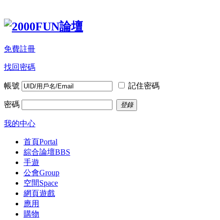
免費註冊
找回密碼
帳號
記住密碼
密碼
登錄
我的中心
首頁
Portal
綜合論壇
BBS
手遊
公會
Group
空間
Space
網頁遊戲
應用
購物