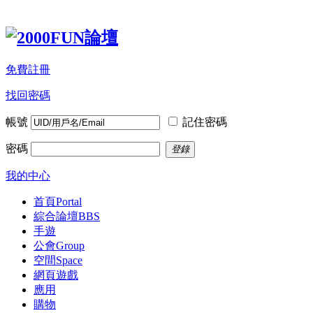
免費註冊
找回密碼
帳號
記住密碼
密碼
登錄
我的中心
首頁
Portal
綜合論壇
BBS
手遊
公會
Group
空間
Space
網頁遊戲
應用
購物