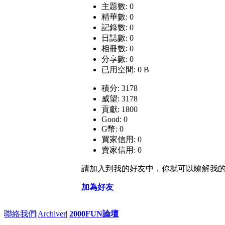
主題數: 0
精華數: 0
記錄數: 0
日誌數: 0
相冊數: 0
分享數: 0
已用空間: 0 B
積分: 3178
威望: 3178
貢獻: 1800
Good: 0
G幣: 0
買家信用: 0
賣家信用: 0
請加入到我的好友中，你就可以瞭解我
加為好友
聯絡我們
|
Archiver
|
2000FUN論壇