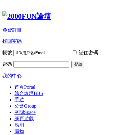
免費註冊
找回密碼
帳號
記住密碼
密碼
登錄
我的中心
首頁
Portal
綜合論壇
BBS
手遊
公會
Group
空間
Space
網頁遊戲
應用
購物