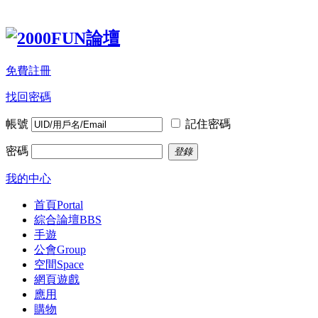
免費註冊
找回密碼
帳號
記住密碼
密碼
登錄
我的中心
首頁
Portal
綜合論壇
BBS
手遊
公會
Group
空間
Space
網頁遊戲
應用
購物