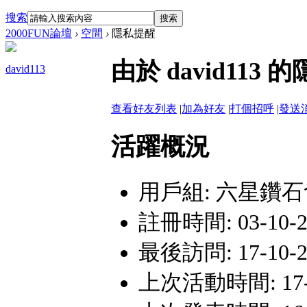
搜索
搜索
2000FUN論壇
›
空間
›
隱私提醒
由於 david11
david113
查看好友列表
|
加為好友
|
打個招呼
|
發送
活躍概況
用戶組:
六星鑽石
註冊時間: 03-10-29
最後訪問: 17-10-21
上次活動時間: 17-10