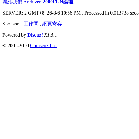
聯絡我們
|
Archiver
|
2000FUN論壇
SERVER: 2 GMT+8, 26-8-6 10:56 PM
, Processed in 0.013738 seco
Sponsor：
工作間
,
網頁寄存
Powered by
Discuz!
X1.5.1
© 2001-2010
Comsenz Inc.