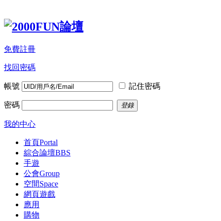
免費註冊
找回密碼
帳號
記住密碼
密碼
登錄
我的中心
首頁
Portal
綜合論壇
BBS
手遊
公會
Group
空間
Space
網頁遊戲
應用
購物