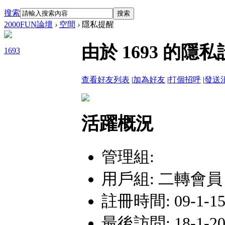
搜索
搜索
2000FUN論壇
›
空間
›
隱私提醒
由於 1693 的
1693
查看好友列表
|
加為好友
|
打個招呼
|
發送
活躍概況
管理組:
用戶組:
二轉會員
註冊時間: 09-1-15 
最後訪問: 18-1-20 