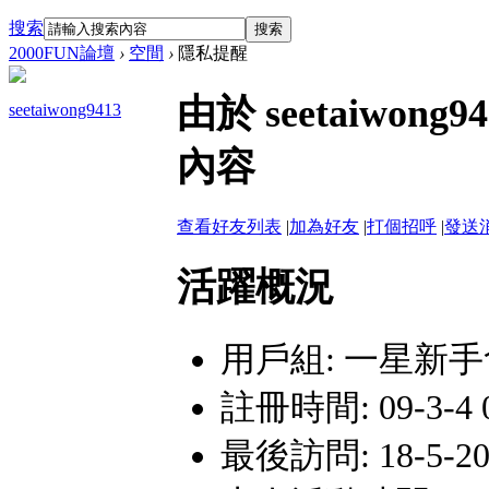
搜索
搜索
2000FUN論壇
›
空間
›
隱私提醒
由於 seetaiwo
seetaiwong9413
內容
查看好友列表
|
加為好友
|
打個招呼
|
發送
活躍概況
用戶組:
一星新手
註冊時間: 09-3-4 0
最後訪問: 18-5-20