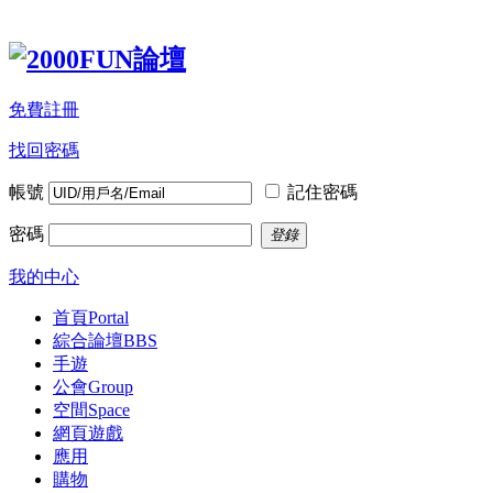
免費註冊
找回密碼
帳號
記住密碼
密碼
登錄
我的中心
首頁
Portal
綜合論壇
BBS
手遊
公會
Group
空間
Space
網頁遊戲
應用
購物