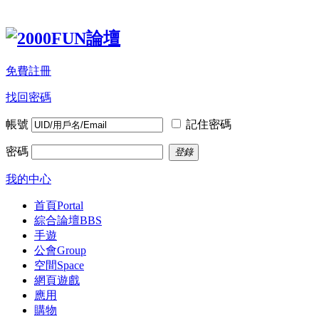
免費註冊
找回密碼
帳號
記住密碼
密碼
登錄
我的中心
首頁
Portal
綜合論壇
BBS
手遊
公會
Group
空間
Space
網頁遊戲
應用
購物