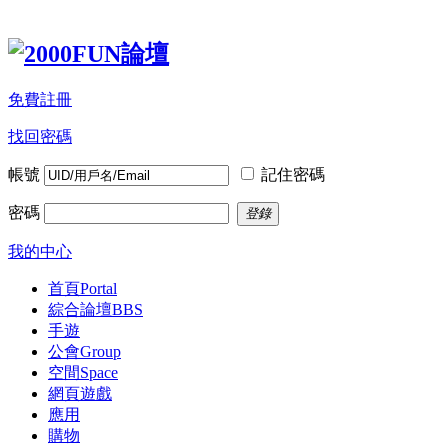
免費註冊
找回密碼
帳號
記住密碼
密碼
登錄
我的中心
首頁
Portal
綜合論壇
BBS
手遊
公會
Group
空間
Space
網頁遊戲
應用
購物