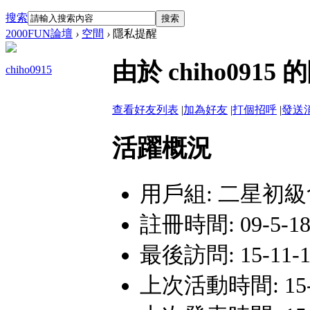
搜索
搜索
2000FUN論壇
›
空間
›
隱私提醒
由於 chiho09
chiho0915
查看好友列表
|
加為好友
|
打個招呼
|
發送
活躍概況
用戶組:
二星初級
註冊時間: 09-5-18 
最後訪問: 15-11-12
上次活動時間: 15-10