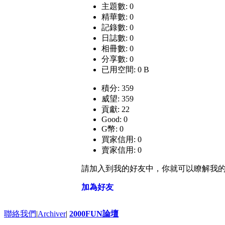
主題數: 0
精華數: 0
記錄數: 0
日誌數: 0
相冊數: 0
分享數: 0
已用空間: 0 B
積分: 359
威望: 359
貢獻: 22
Good: 0
G幣: 0
買家信用: 0
賣家信用: 0
請加入到我的好友中，你就可以瞭解我
加為好友
聯絡我們
|
Archiver
|
2000FUN論壇