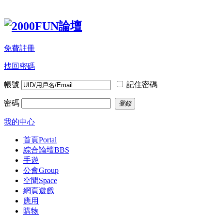
免費註冊
找回密碼
帳號
記住密碼
密碼
登錄
我的中心
首頁
Portal
綜合論壇
BBS
手遊
公會
Group
空間
Space
網頁遊戲
應用
購物