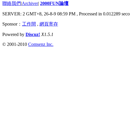
聯絡我們
|
Archiver
|
2000FUN論壇
SERVER: 2 GMT+8, 26-8-9 08:59 PM
, Processed in 0.012289 seco
Sponsor：
工作間
,
網頁寄存
Powered by
Discuz!
X1.5.1
© 2001-2010
Comsenz Inc.