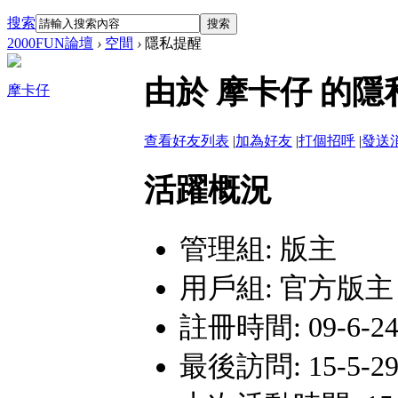
搜索
搜索
2000FUN論壇
›
空間
›
隱私提醒
由於 摩卡仔 的
摩卡仔
查看好友列表
|
加為好友
|
打個招呼
|
發送
活躍概況
管理組:
版主
用戶組:
官方版主
註冊時間: 09-6-24 
最後訪問: 15-5-29 