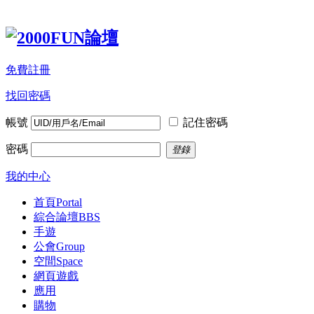
免費註冊
找回密碼
帳號
記住密碼
密碼
登錄
我的中心
首頁
Portal
綜合論壇
BBS
手遊
公會
Group
空間
Space
網頁遊戲
應用
購物