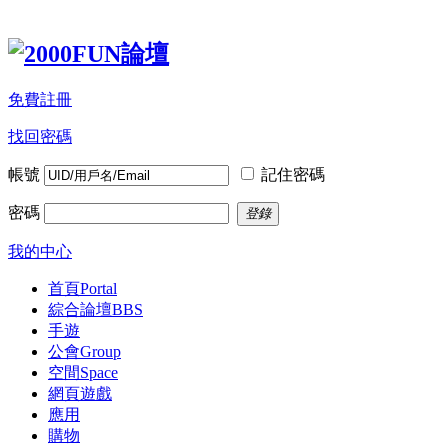
免費註冊
找回密碼
帳號
記住密碼
密碼
登錄
我的中心
首頁
Portal
綜合論壇
BBS
手遊
公會
Group
空間
Space
網頁遊戲
應用
購物