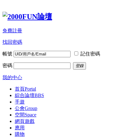
免費註冊
找回密碼
帳號
記住密碼
密碼
登錄
我的中心
首頁
Portal
綜合論壇
BBS
手遊
公會
Group
空間
Space
網頁遊戲
應用
購物