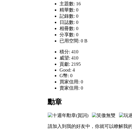
主題數: 16
精華數: 0
記錄數: 0
日誌數: 0
相冊數: 0
分享數: 0
已用空間: 0 B
積分: 410
威望: 410
貢獻: 2195
Good: 4
G幣: 0
買家信用: 0
賣家信用: 0
勳章
請加入到我的好友中，你就可以瞭解我