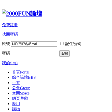
免費註冊
找回密碼
帳號
記住密碼
密碼
登錄
我的中心
首頁
Portal
綜合論壇
BBS
手遊
公會
Group
空間
Space
網頁遊戲
應用
購物