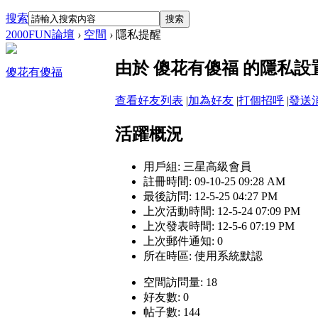
搜索
搜索
2000FUN論壇
›
空間
›
隱私提醒
由於 傻花有傻福 的隱私
傻花有傻福
查看好友列表
|
加為好友
|
打個招呼
|
發送
活躍概況
用戶組:
三星高級會員
註冊時間: 09-10-25 09:28 AM
最後訪問: 12-5-25 04:27 PM
上次活動時間: 12-5-24 07:09 PM
上次發表時間: 12-5-6 07:19 PM
上次郵件通知: 0
所在時區: 使用系統默認
空間訪問量: 18
好友數: 0
帖子數: 144