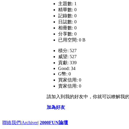
主題數: 1
精華數: 0
記錄數: 0
日誌數: 0
相冊數: 0
分享數: 0
已用空間: 0 B
積分: 527
威望: 527
貢獻: 339
Good: 34
G幣: 0
買家信用: 0
賣家信用: 0
請加入到我的好友中，你就可以瞭解我
加為好友
聯絡我們
|
Archiver
|
2000FUN論壇