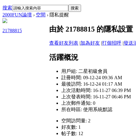
搜索
搜索
2000FUN論壇
›
空間
›
隱私提醒
由於 21788815 的隱
21788815
查看好友列表
|
加為好友
|
打個招呼
|
發送
活躍概況
用戶組:
二星初級會員
註冊時間: 09-12-24 09:36 AM
最後訪問: 16-12-24 01:17 AM
上次活動時間: 16-11-27 06:39 PM
上次發表時間: 16-11-27 06:46 PM
上次郵件通知: 0
所在時區: 使用系統默認
空間訪問量: 2
好友數: 1
帖子數: 12