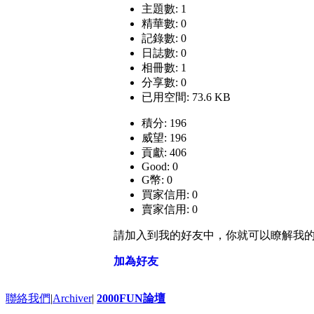
主題數: 1
精華數: 0
記錄數: 0
日誌數: 0
相冊數: 1
分享數: 0
已用空間: 73.6 KB
積分: 196
威望: 196
貢獻: 406
Good: 0
G幣: 0
買家信用: 0
賣家信用: 0
請加入到我的好友中，你就可以瞭解我
加為好友
聯絡我們
|
Archiver
|
2000FUN論壇