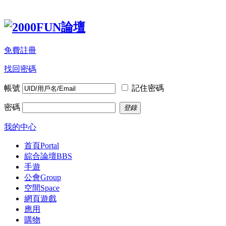
免費註冊
找回密碼
帳號
記住密碼
密碼
登錄
我的中心
首頁
Portal
綜合論壇
BBS
手遊
公會
Group
空間
Space
網頁遊戲
應用
購物