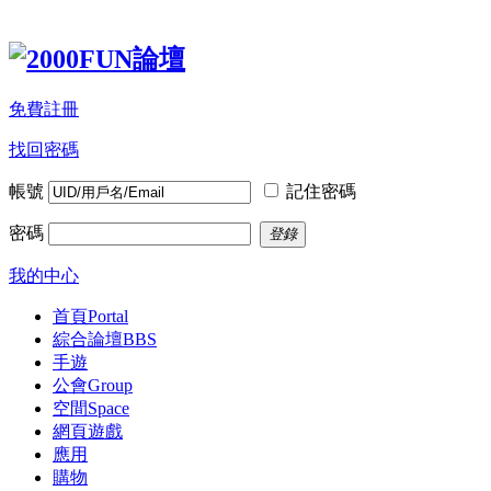
免費註冊
找回密碼
帳號
記住密碼
密碼
登錄
我的中心
首頁
Portal
綜合論壇
BBS
手遊
公會
Group
空間
Space
網頁遊戲
應用
購物