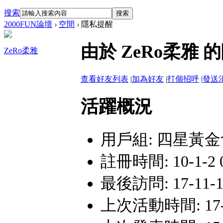
搜索
搜索
2000FUN論壇
›
空間
›
隱私提醒
由於 ZeRo柔雅
ZeRo柔雅
查看好友列表
|
加為好友
|
打個招呼
|
發送
活躍概況
用戶組:
四星黃金
註冊時間: 10-1-2 
最後訪問: 17-11-15
上次活動時間: 17-11