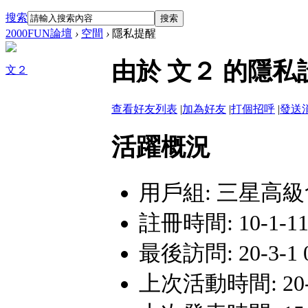
搜索
搜索
2000FUN論壇
›
空間
›
隱私提醒
由於 文２ 的隱
文２
查看好友列表
|
加為好友
|
打個招呼
|
發送
活躍概況
用戶組:
三星高級
註冊時間: 10-1-11 
最後訪問: 20-3-1 0
上次活動時間: 20-3-