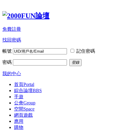
免費註冊
找回密碼
帳號
記住密碼
密碼
登錄
我的中心
首頁
Portal
綜合論壇
BBS
手遊
公會
Group
空間
Space
網頁遊戲
應用
購物