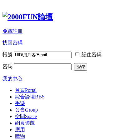
免費註冊
找回密碼
帳號
記住密碼
密碼
登錄
我的中心
首頁
Portal
綜合論壇
BBS
手遊
公會
Group
空間
Space
網頁遊戲
應用
購物