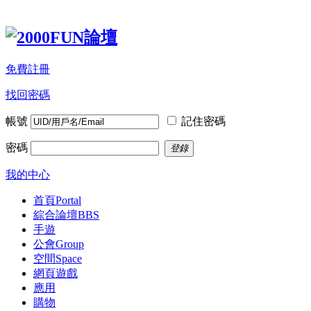
免費註冊
找回密碼
帳號
記住密碼
密碼
登錄
我的中心
首頁
Portal
綜合論壇
BBS
手遊
公會
Group
空間
Space
網頁遊戲
應用
購物