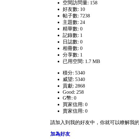
空間訪問量: 158
好友數: 10
帖子數: 7238
主題數: 24
精華數: 0
記錄數: 1
日誌數: 0
相冊數: 0
分享數: 1
已用空間: 1.7 MB
積分: 5340
威望: 5340
貢獻: 2868
Good: 258
G幣: 0
買家信用: 0
賣家信用: 0
請加入到我的好友中，你就可以瞭解我
加為好友