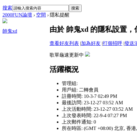
搜索
搜索
2000FUN論壇
›
空間
›
隱私提醒
由於 帥鬼xd 的隱私設置
帥鬼xd
查看好友列表
|
加為好友
|
打個招呼
|
發送
歌單龜速更新中
活躍概況
管理組:
用戶組:
二轉會員
註冊時間: 10-3-7 02:49 PM
最後訪問: 23-12-27 03:52 AM
上次活動時間: 23-12-27 03:52 AM
上次發表時間: 22-9-4 07:27 PM
上次郵件通知: 0
所在時區: (GMT +08:00) 北京, 香