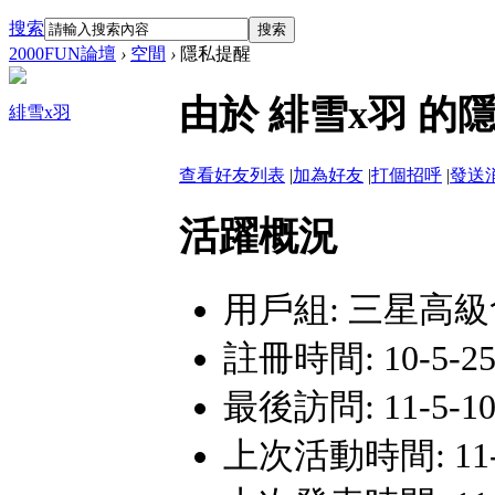
搜索
搜索
2000FUN論壇
›
空間
›
隱私提醒
由於 緋雪x羽 
緋雪x羽
查看好友列表
|
加為好友
|
打個招呼
|
發送
活躍概況
用戶組:
三星高級
註冊時間: 10-5-25 
最後訪問: 11-5-10 
上次活動時間: 11-5-