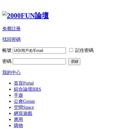
免費註冊
找回密碼
帳號
記住密碼
密碼
登錄
我的中心
首頁
Portal
綜合論壇
BBS
手遊
公會
Group
空間
Space
網頁遊戲
應用
購物