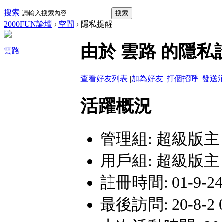
搜索
搜索
2000FUN論壇
›
空間
›
隱私提醒
由於 雲路 的隱
雲路
查看好友列表
|
加為好友
|
打個招呼
|
發送
活躍概況
管理組:
超級版主
用戶組:
超級版主
註冊時間: 01-9-24
最後訪問: 20-8-2 0