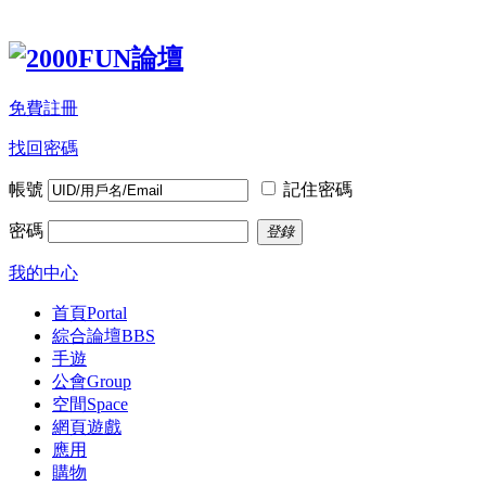
免費註冊
找回密碼
帳號
記住密碼
密碼
登錄
我的中心
首頁
Portal
綜合論壇
BBS
手遊
公會
Group
空間
Space
網頁遊戲
應用
購物