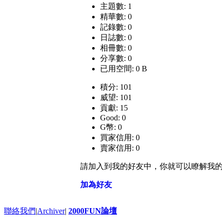
主題數: 1
精華數: 0
記錄數: 0
日誌數: 0
相冊數: 0
分享數: 0
已用空間: 0 B
積分: 101
威望: 101
貢獻: 15
Good: 0
G幣: 0
買家信用: 0
賣家信用: 0
請加入到我的好友中，你就可以瞭解我
加為好友
聯絡我們
|
Archiver
|
2000FUN論壇