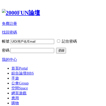
免費註冊
找回密碼
帳號
記住密碼
密碼
登錄
我的中心
首頁
Portal
綜合論壇
BBS
手遊
公會
Group
空間
Space
網頁遊戲
應用
購物