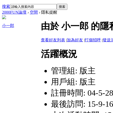
搜索
搜索
2000FUN論壇
›
空間
›
隱私提醒
由於 小一郎 的
小一郎
查看好友列表
|
加為好友
|
打個招呼
|
發送
活躍概況
管理組:
版主
用戶組:
版主
註冊時間: 04-5-28
最後訪問: 15-9-16 