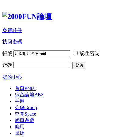
免費註冊
找回密碼
帳號
記住密碼
密碼
登錄
我的中心
首頁
Portal
綜合論壇
BBS
手遊
公會
Group
空間
Space
網頁遊戲
應用
購物