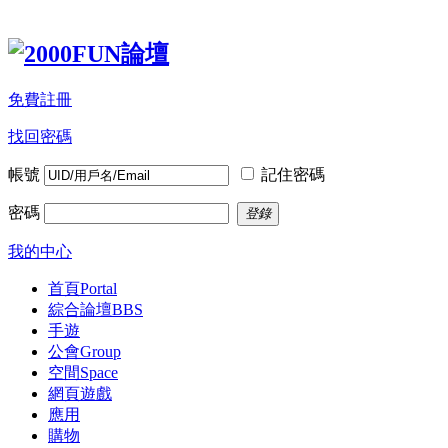
免費註冊
找回密碼
帳號
記住密碼
密碼
登錄
我的中心
首頁
Portal
綜合論壇
BBS
手遊
公會
Group
空間
Space
網頁遊戲
應用
購物