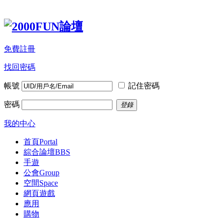
免費註冊
找回密碼
帳號
記住密碼
密碼
登錄
我的中心
首頁
Portal
綜合論壇
BBS
手遊
公會
Group
空間
Space
網頁遊戲
應用
購物