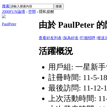
搜索
搜索
2000FUN論壇
›
空間
›
隱私提醒
由於 PaulPet
PaulPeter
查看好友列表
|
加為好友
|
打個招呼
|
發送
活躍概況
用戶組:
一星新手
註冊時間: 11-5-18 
最後訪問: 11-12-13
上次活動時間: 11-12