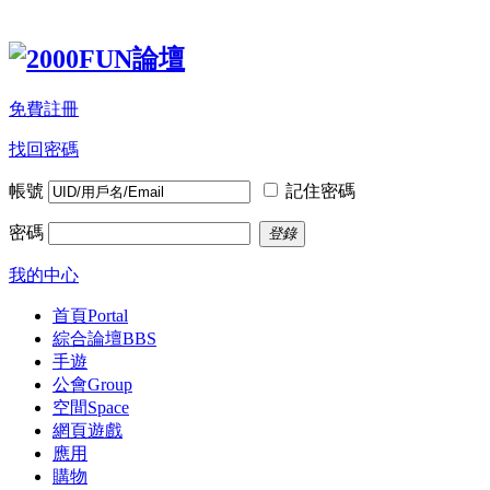
免費註冊
找回密碼
帳號
記住密碼
密碼
登錄
我的中心
首頁
Portal
綜合論壇
BBS
手遊
公會
Group
空間
Space
網頁遊戲
應用
購物