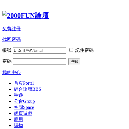
免費註冊
找回密碼
帳號
記住密碼
密碼
登錄
我的中心
首頁
Portal
綜合論壇
BBS
手遊
公會
Group
空間
Space
網頁遊戲
應用
購物