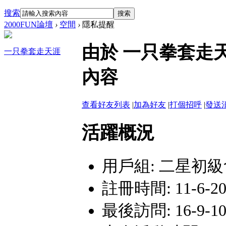
搜索
搜索
2000FUN論壇
›
空間
›
隱私提醒
由於 一只拳套走
一只拳套走天涯
內容
查看好友列表
|
加為好友
|
打個招呼
|
發送
活躍概況
用戶組:
二星初級
註冊時間: 11-6-20 
最後訪問: 16-9-10 