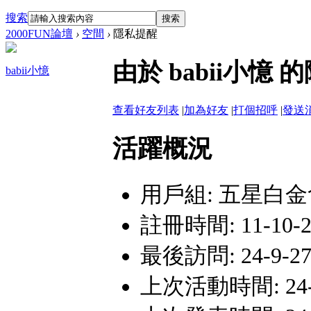
搜索
搜索
2000FUN論壇
›
空間
›
隱私提醒
由於 babii小
babii小憶
查看好友列表
|
加為好友
|
打個招呼
|
發送
活躍概況
用戶組:
五星白金
註冊時間: 11-10-28
最後訪問: 24-9-27 
上次活動時間: 24-9-