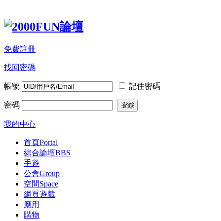
免費註冊
找回密碼
帳號
記住密碼
密碼
登錄
我的中心
首頁
Portal
綜合論壇
BBS
手遊
公會
Group
空間
Space
網頁遊戲
應用
購物