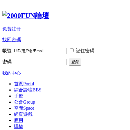
免費註冊
找回密碼
帳號
記住密碼
密碼
登錄
我的中心
首頁
Portal
綜合論壇
BBS
手遊
公會
Group
空間
Space
網頁遊戲
應用
購物