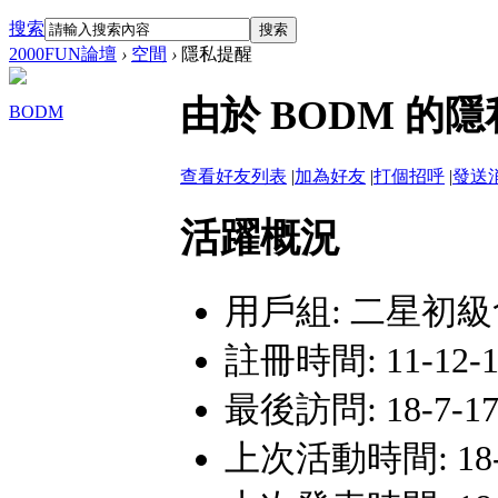
搜索
搜索
2000FUN論壇
›
空間
›
隱私提醒
由於 BODM 
BODM
查看好友列表
|
加為好友
|
打個招呼
|
發送
活躍概況
用戶組:
二星初級
註冊時間: 11-12-1 
最後訪問: 18-7-17
上次活動時間: 18-7-