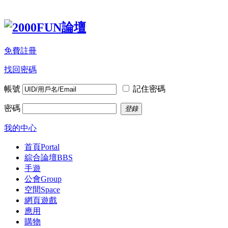
免費註冊
找回密碼
帳號
記住密碼
密碼
登錄
我的中心
首頁
Portal
綜合論壇
BBS
手遊
公會
Group
空間
Space
網頁遊戲
應用
購物