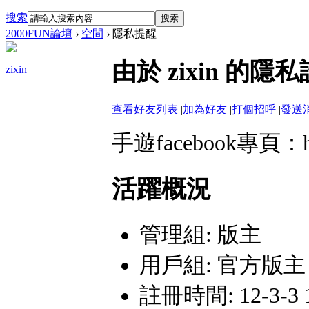
搜索
搜索
2000FUN論壇
›
空間
›
隱私提醒
由於 zixin 
zixin
查看好友列表
|
加為好友
|
打個招呼
|
發送
手遊facebook專頁：http
活躍概況
管理組:
版主
用戶組:
官方版主
註冊時間: 12-3-3 