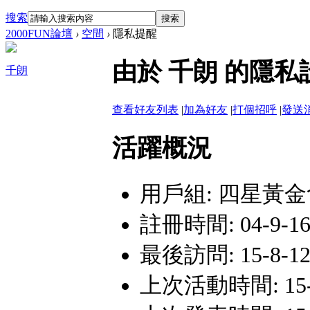
搜索
搜索
2000FUN論壇
›
空間
›
隱私提醒
由於 千朗 的隱
千朗
查看好友列表
|
加為好友
|
打個招呼
|
發送
活躍概況
用戶組:
四星黃金
註冊時間: 04-9-16 
最後訪問: 15-8-12 
上次活動時間: 15-8-