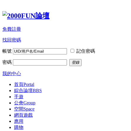
免費註冊
找回密碼
帳號
記住密碼
密碼
登錄
我的中心
首頁
Portal
綜合論壇
BBS
手遊
公會
Group
空間
Space
網頁遊戲
應用
購物