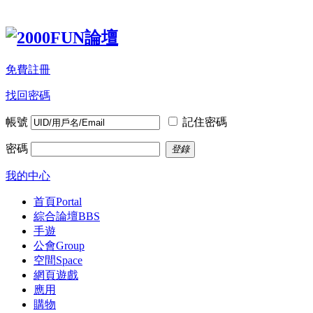
免費註冊
找回密碼
帳號
記住密碼
密碼
登錄
我的中心
首頁
Portal
綜合論壇
BBS
手遊
公會
Group
空間
Space
網頁遊戲
應用
購物