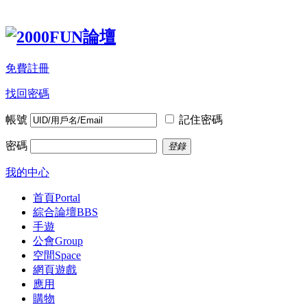
免費註冊
找回密碼
帳號
記住密碼
密碼
登錄
我的中心
首頁
Portal
綜合論壇
BBS
手遊
公會
Group
空間
Space
網頁遊戲
應用
購物